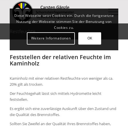
Diese Webseite setzt Cookies ein. Durch die fortgesetzte
Nutzung der Webseite stimmen Sie der Benutzung von
Cookies zu.
Restfeuchte
Weitere Informationen
OK
Feststellen der relativen Feuchte im
Kaminholz
Kaminholz mit einer relativen Restfeuchte von weniger als ca.
20% gilt als trocken.
Der Feuchtegehalt lässt sich mittels Hydromette leicht
feststellen.
Es ergibt sich eine zuverlässige Auskunft über den Zustand und
die Qualität des Brennstoffes.
Sollten Sie Zweifel an der Qualität Ihres Brennstoffes haben,