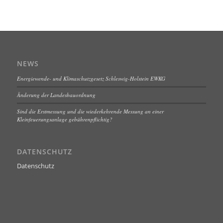
NEWS
Energiewende- und Klimaschutzgesetz Schleswig-Holstein EWKG
Änderung der Landesbauordnung
Sind die Erstmessung und die wiederkehrende Messung an einer
Kleinfeuerungsanlage gebührenpflichtig?
DATENSCHUTZ
Datenschutz