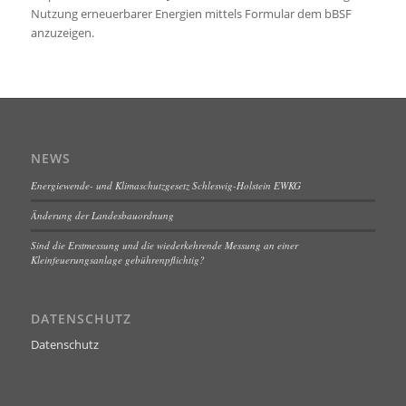
Nutzung erneuerbarer Energien mittels Formular dem bBSF
anzuzeigen.
NEWS
Energiewende- und Klimaschutzgesetz Schleswig-Holstein EWKG
Änderung der Landesbauordnung
Sind die Erstmessung und die wiederkehrende Messung an einer
Kleinfeuerungsanlage gebührenpflichtig?
DATENSCHUTZ
Datenschutz