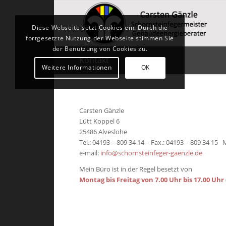
Diese Webseite setzt Cookies ein. Durch die
fortgesetzte Nutzung der Webseite stimmen Sie
der Benutzung von Cookies zu.
Kontakt
Weitere Informationen
OK
Carsten Gänzle
Lütt Koppel 6
25486 Alveslohe
Tel.: 04193 – 809 34 14 – Fax.: 04193 – 809 34 15 
e-mail:
info@schornsteinfeger-gaenzle.de
Mein Büro ist in der Regel besetzt von
Montag bis Freitag von 7.00 Uhr bis 17.00 Uh